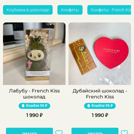
Клубника в шоколаде
Конфеты
Конфеты - French Kiss
Лабубу - French Kiss
Дубайский шоколад -
шоколад
French Kiss
Кэшбэк
90 ₽
Кэшбэк
90 ₽
1 990 ₽
1 990 ₽
ЗАКАЗАТЬ
ЗАКАЗАТЬ