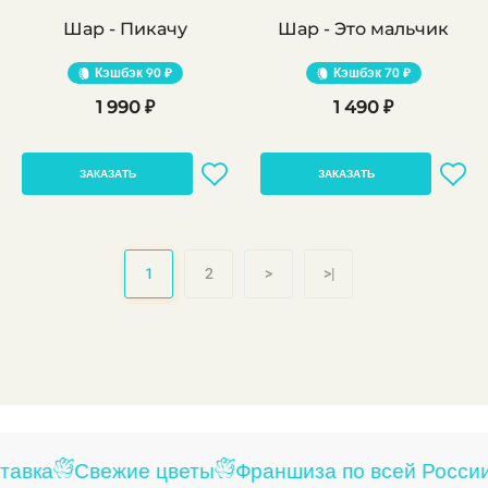
Шар - Пикачу
Шар - Это мальчик
Кэшбэк
90 ₽
Кэшбэк
70 ₽
1 990 ₽
1 490 ₽
ЗАКАЗАТЬ
ЗАКАЗАТЬ
1
2
>
>|
авка
Свежие цветы
Франшиза по всей России