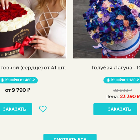
Розы с окантовкой (сердце) от 41 шт.
Голубая Лагуна - 1
Кэшбэк
480 ₽
Кэшбэк
1 160 ₽
9 790 ₽
23 890 ₽
Цена:
23 390 ₽
ЗАКАЗАТЬ
ЗАКАЗАТЬ
СМОТРЕТЬ ВСЕ