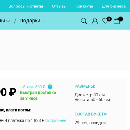
Вопросы и ответы
Отзывы
Контакты
Для бизнеса
ны
Подарки
0
0
РАЗМЕРЫ:
+ бонус
360 ₽
?
90 ₽
Быстрая доставка
Диаметр 30 см.
за 3 часа
Высота 50 - 60 см.
ас, плати потом:
СОСТАВ БУКЕТА:
4 платежа по
1 823 ₽
Подробнее
29 роз, орхидеи