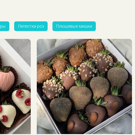
ры
Лепестки роз
Плюшевые мишки