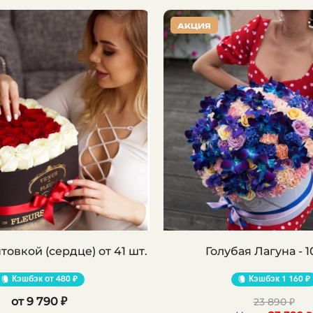
АКЦИЯ
Розы с окантовкой (сердце) от 41 шт.
Голубая Лагуна - 1
Кэшбэк
480 ₽
Кэшбэк
1 160 ₽
9 790 ₽
23 890 ₽