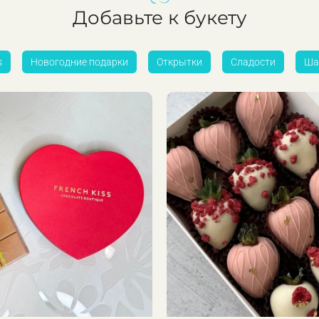
Добавьте к букету
s
Новогодние подарки
Открытки
Сладости
Ша