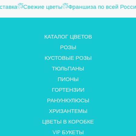
тавка
Свежие цветы
Франшиза по всей Росси
КАТАЛОГ ЦВЕТОВ
РОЗЫ
КУСТОВЫЕ РОЗЫ
ТЮЛЬПАНЫ
ПИОНЫ
ГОРТЕНЗИИ
РАНУНКУЛЮСЫ
ХРИЗАНТЕМЫ
ЦВЕТЫ В КОРОБКЕ
VIP БУКЕТЫ