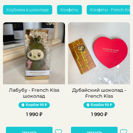
Клубника в шоколаде
Конфеты
Конфеты - French Kiss
Лабубу - French Kiss
Дубайский шоколад -
шоколад
French Kiss
Кэшбэк
90 ₽
Кэшбэк
90 ₽
1 990 ₽
1 990 ₽
ЗАКАЗАТЬ
ЗАКАЗАТЬ