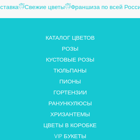
тавка
Свежие цветы
Франшиза по всей Росси
КАТАЛОГ ЦВЕТОВ
РОЗЫ
КУСТОВЫЕ РОЗЫ
ТЮЛЬПАНЫ
ПИОНЫ
ГОРТЕНЗИИ
РАНУНКУЛЮСЫ
ХРИЗАНТЕМЫ
ЦВЕТЫ В КОРОБКЕ
VIP БУКЕТЫ