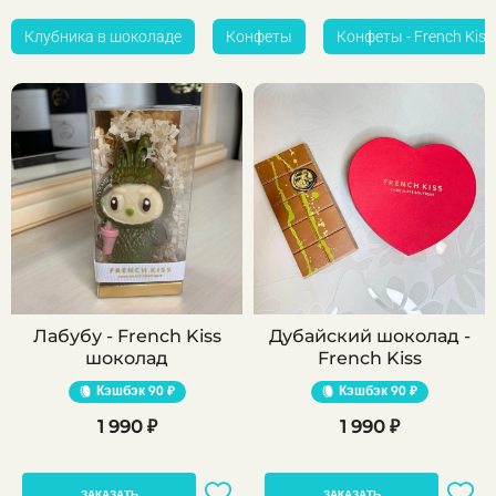
Клубника в шоколаде
Конфеты
Конфеты - French Kiss
Лабубу - French Kiss
Дубайский шоколад -
шоколад
French Kiss
Кэшбэк
90 ₽
Кэшбэк
90 ₽
1 990 ₽
1 990 ₽
ЗАКАЗАТЬ
ЗАКАЗАТЬ