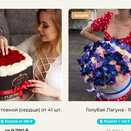
АКЦИЯ
Розы с окантовкой (сердце) от 41 шт.
Голубая Лагуна - 1
Кэшбэк
480 ₽
Кэшбэк
1 160 ₽
9 790 ₽
23 890 ₽