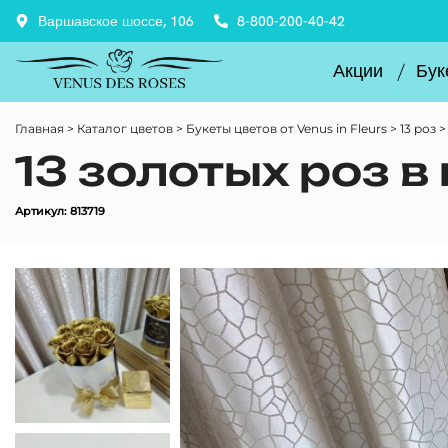
Варшавское шоссе, 106
8-800-200-40-42
Акции
Бук
Главная
Каталог цветов
Букеты цветов от Venus in Fleurs
13 роз
13 золотых роз в
Артикул: 813719