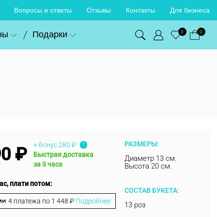
Вопросы и ответы
Отзывы
Контакты
Для бизнеса
ны
Подарки
0
0
РАЗМЕРЫ:
+ бонус
280 ₽
?
90 ₽
Быстрая доставка
Диаметр 13 см.
за 3 часа
Высота 20 см.
ас, плати потом:
СОСТАВ БУКЕТА:
4 платежа по
1 448 ₽
Подробнее
13 роз