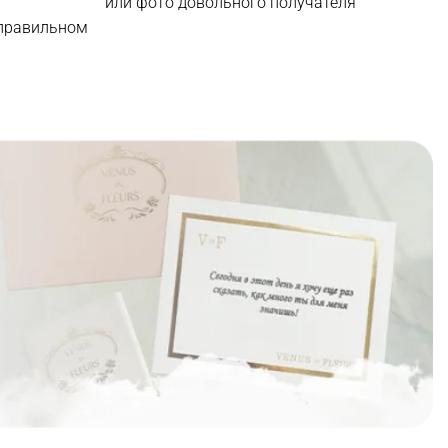
или фото довольного получателя
 правильном