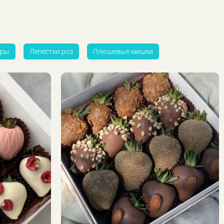
ры
Лепестки роз
Плюшевые мишки