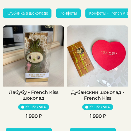
Клубника в шоколаде
Конфеты
Конфеты - French Kiss
Лабубу - French Kiss
Дубайский шоколад -
шоколад
French Kiss
Кэшбэк
90 ₽
Кэшбэк
90 ₽
1 990 ₽
1 990 ₽